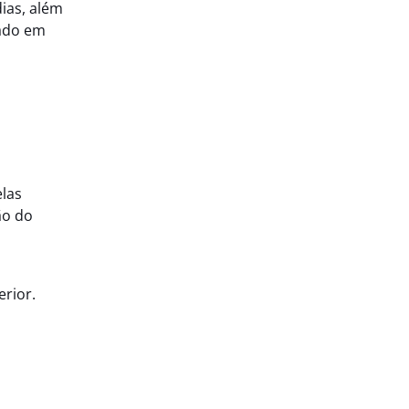
ias, além
sado em
elas
ão do
rior.