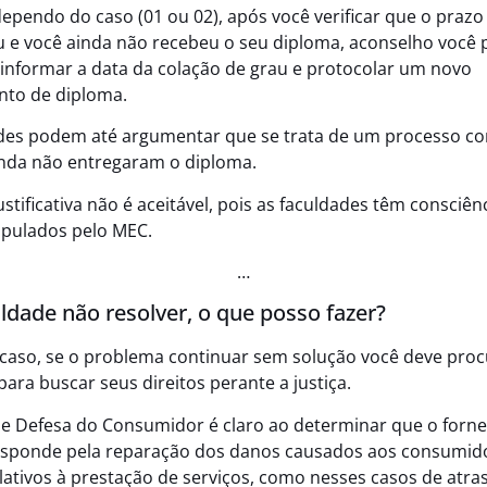
dependo do caso (01 ou 02), após você verificar que o prazo
u e você ainda não recebeu o seu diploma, aconselho você 
 informar a data da colação de grau e protocolar um novo
nto de diploma.
des podem até argumentar que se trata de um processo c
inda não entregaram o diploma.
stificativa não é aceitável, pois as faculdades têm consciên
ipulados pelo MEC.
…
uldade não resolver, o que posso fazer?
caso, se o problema continuar sem solução você deve pro
ara buscar seus direitos perante a justiça.
e Defesa do Consumidor é claro ao determinar que o forn
responde pela reparação dos danos causados aos consumid
elativos à prestação de serviços, como nesses casos de atra