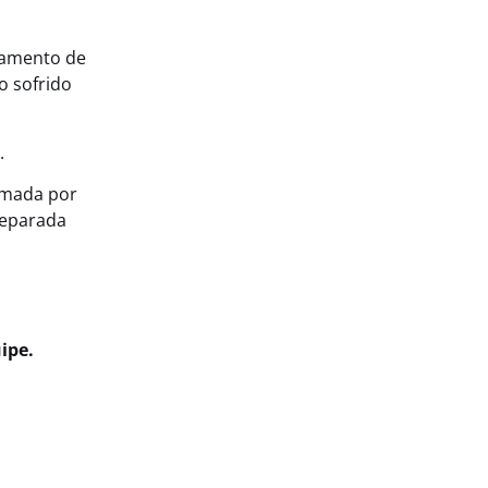
gamento de
o sofrido
.
rmada por
reparada
uipe.