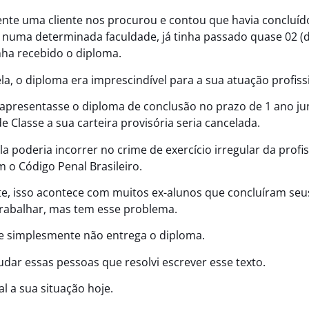
te uma cliente nos procurou e contou que havia concluíd
numa determinada faculdade, já tinha passado quase 02 (d
nha recebido o diploma.
la, o diploma era imprescindível para a sua atuação profiss
 apresentasse o diploma de conclusão no prazo de 1 ano ju
e Classe a sua carteira provisória seria cancelada.
ela poderia incorrer no crime de exercício irregular da profi
 o Código Penal Brasileiro.
te, isso acontece com muitos ex-alunos que concluíram seu
rabalhar, mas tem esse problema.
e simplesmente não entrega o diploma.
judar essas pessoas que resolvi escrever esse texto.
l a sua situação hoje.