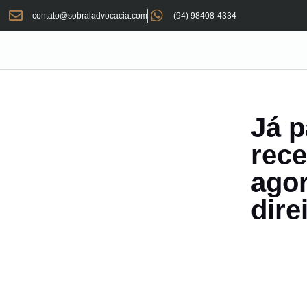
contato@sobraladvocacia.com
(94) 98408-4334
Já p
rece
agor
dire