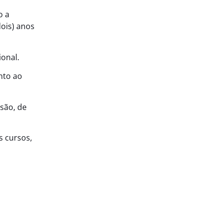
o a
ois) anos
ional.
nto ao
ssão, de
s cursos,