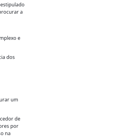
 estipulado
procurar a
omplexo e
cia dos
curar um
ecedor de
ores por
so na