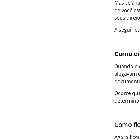
Mas se a f
de você es
seus direi
A seguir e
Como er
Quando o e
alegavam 
document
Ocorre que
determinou
Como fic
Agora fico