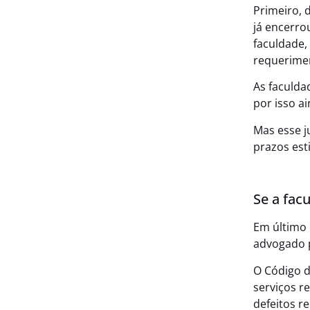
Primeiro, 
já encerro
faculdade,
requerime
As faculda
por isso a
Mas esse ju
prazos est
Se a fac
Em último 
advogado p
O Código d
serviços 
defeitos r