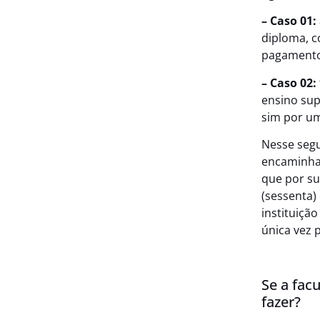
– Caso 01:
diploma, c
pagamento
– Caso 02:
ensino sup
sim por um
Nesse segu
encaminhar
que por su
(sessenta)
instituiçã
única vez 
Se a fac
fazer?