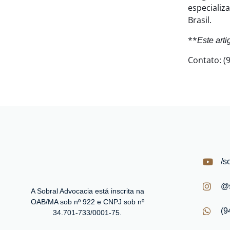
especiali
Brasil.
**
Este art
Contato: (
/s
@s
A Sobral Advocacia está inscrita na
OAB/MA sob nº 922 e CNPJ sob nº
(9
34.701-733/0001-75.