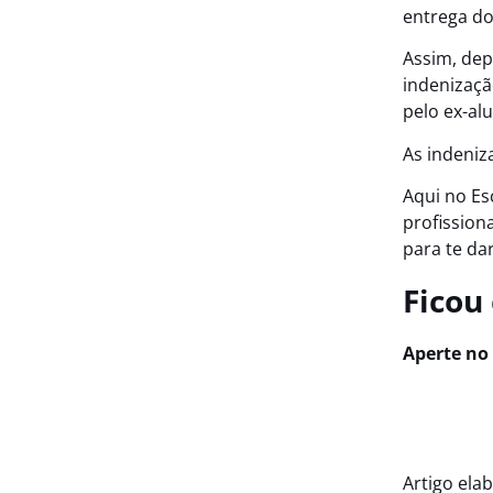
entrega do
Assim, dep
indenizaçã
pelo ex-al
As indeniz
Aqui no E
profission
para te dar
Ficou
Aperte no
Artigo ela