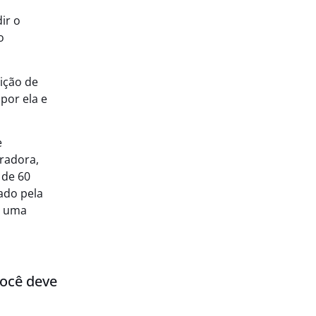
ir o
o
ição de
por ela e
e
tradora,
 de 60
ado pela
s uma
você deve