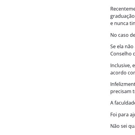
Recentemen
graduação 
e nunca ti
No caso de
Se ela não
Conselho d
Inclusive, 
acordo com
Infelizmen
precisam t
A faculdad
Foi para a
Não sei qua